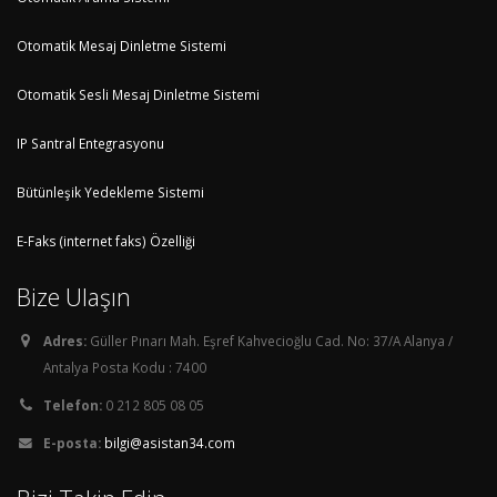
Otomatik Mesaj Dinletme Sistemi
Otomatik Sesli Mesaj Dinletme Sistemi
IP Santral Entegrasyonu
Bütünleşik Yedekleme Sistemi
E-Faks (internet faks) Özelliği
Bize Ulaşın
Adres:
Güller Pınarı Mah. Eşref Kahvecioğlu Cad. No: 37/A Alanya /
Antalya Posta Kodu : 7400
Telefon:
0 212 805 08 05
E-posta:
bilgi@asistan34.com