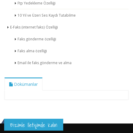
Ftp Yedekleme Özelliği
10 Yıl ve Üzeri Ses Kaydı Tutabilme
E-Faks (internet faks) Özelliği
Faks gönderme özelliği
Faks alma özelliği
Email ile faks gönderme ve alma
Dökümanlar
Bizimle Iletişimde Kalın