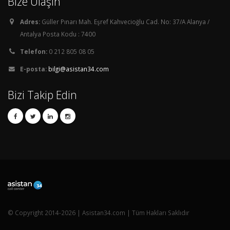
Bize Ulaşın
Adres:
Güller Pınarı Mah. Eşref Kahvecioğlu Cad. No: 37/A Alanya /
Antalya Posta Kodu : 7400
Telefon:
0 212 805 08 05
E-posta:
bilgi@asistan34.com
Bizi Takip Edin
© Copyright 2014-2026 | Asistan34.com | Tüm Hakları Saklıdır