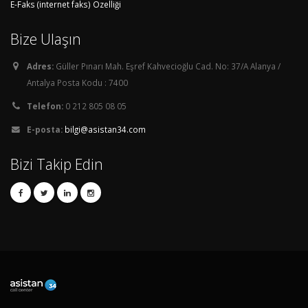
E-Faks (internet faks) Özelliği
Bize Ulaşın
Adres:
Güller Pınarı Mah. Eşref Kahvecioğlu Cad. No: 37/A Alanya /
Antalya Posta Kodu : 7400
Telefon:
0 212 805 08 05
E-posta:
bilgi@asistan34.com
Bizi Takip Edin