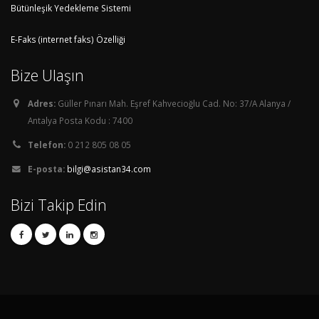
Bütünleşik Yedekleme Sistemi
E-Faks (internet faks) Özelliği
Bize Ulaşın
Adres:
Güller Pınarı Mah. Eşref Kahvecioğlu Cad. No: 37/A Alanya /
Antalya Posta Kodu : 7400
Telefon:
0 212 805 08 05
E-posta:
bilgi@asistan34.com
Bizi Takip Edin