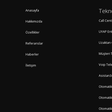
Tekno
Anasayfa
Call Cen
Hakkımızda
UYAP En
Özellikler
Uzaktan 
Referanslar
Müşteri 
Haberler
Voip Tele
İletişim
Asistan3
Otomatik
Otomatik
Otomatik