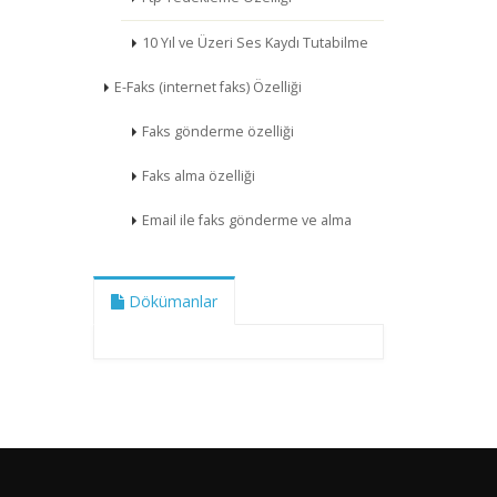
10 Yıl ve Üzeri Ses Kaydı Tutabilme
E-Faks (internet faks) Özelliği
Faks gönderme özelliği
Faks alma özelliği
Email ile faks gönderme ve alma
Dökümanlar