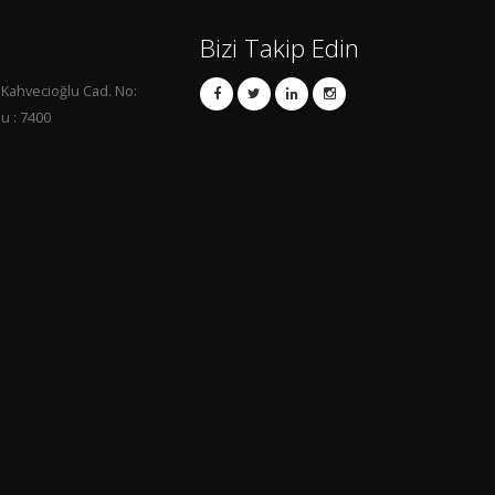
Bizi Takip Edin
 Kahvecioğlu Cad. No:
u : 7400