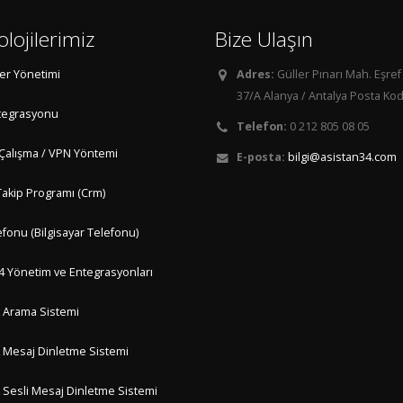
lojilerimiz
Bize Ulaşın
ter Yönetimi
Adres:
Güller Pınarı Mah. Eşref
37/A Alanya / Antalya Posta Kod
tegrasyonu
Telefon:
0 212 805 08 05
Çalışma / VPN Yöntemi
E-posta:
bilgi@asistan34.com
Takip Programı (Crm)
fonu (Bilgisayar Telefonu)
4 Yönetim ve Entegrasyonları
 Arama Sistemi
 Mesaj Dinletme Sistemi
 Sesli Mesaj Dinletme Sistemi