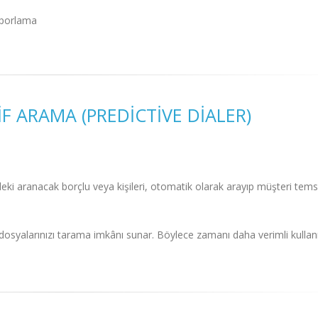
raporlama
F ARAMA (PREDICTIVE DIALER)
ki aranacak borçlu veya kişileri, otomatik olarak arayıp müşteri temsi
osyalarınızı tarama imkânı sunar. Böylece zamanı daha verimli kullanı