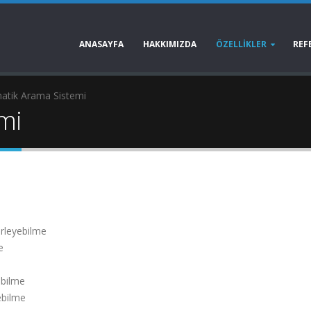
ANASAYFA
HAKKIMIZDA
ÖZELLİKLER
REF
atik Arama Sistemi
mi
rleyebilme
e
abilme
debilme