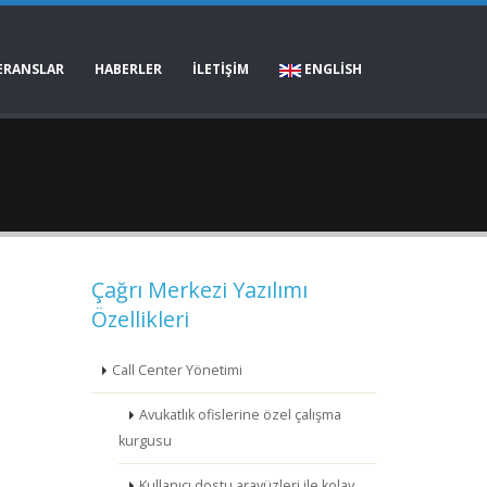
ERANSLAR
HABERLER
İLETİŞİM
ENGLISH
Çağrı Merkezi Yazılımı
Özellikleri
Call Center Yönetimi
Avukatlık ofislerine özel çalışma
kurgusu
Kullanıcı dostu arayüzleri ile kolay